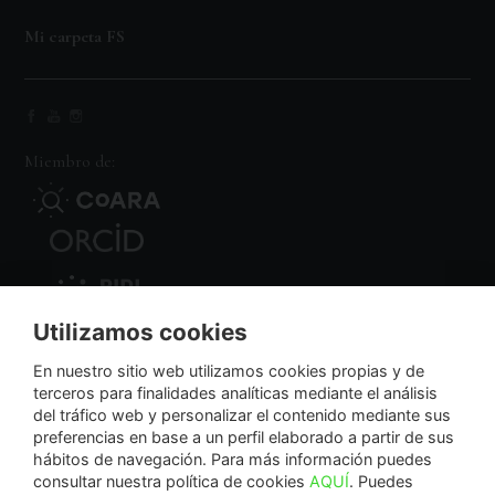
Mi carpeta FS
Miembro de:
Utilizamos cookies
Nodo Regional
En nuestro sitio web utilizamos cookies propias y de
terceros para finalidades analíticas mediante el análisis
del tráfico web y personalizar el contenido mediante sus
NextGenerationEU
preferencias en base a un perfil elaborado a partir de sus
hábitos de navegación. Para más información puedes
consultar nuestra política de cookies
AQUÍ
. Puedes