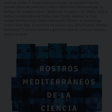
química) y Ester H. Segal (nanotecnología); las italianas Fabiola
Gianotti (física de partículas) y Maria Abbracchio (farmacología); la
bióloga de Jordania, Lubna Tahtamouni; la química de Líbano, Najat A.
Saliba; la matemática de Malta, Irene Sciriha Aquilina; la física
nuclear de Marruecos, Rajaâ Cherkaoui El Moursli; la arqueóloga
serbia, Staša Babi; la virología de plantas siria, Safaa Kumari; Habiba
Bouhamed Chaabouni, médica y genetista tunecin; y Gülsün Salamer,
arquitecta turca.