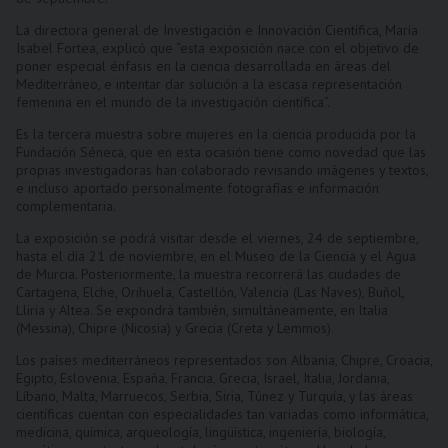
La directora general de Investigación e Innovación Científica, María
Isabel Fortea, explicó que “esta exposición nace con el objetivo de
poner especial énfasis en la ciencia desarrollada en áreas del
Mediterráneo, e intentar dar solución a la escasa representación
femenina en el mundo de la investigación científica”.
Es la tercera muestra sobre mujeres en la ciencia producida por la
Fundación Séneca, que en esta ocasión tiene como novedad que las
propias investigadoras han colaborado revisando imágenes y textos,
e incluso aportado personalmente fotografías e información
complementaria.
La exposición se podrá visitar desde el viernes, 24 de septiembre,
hasta el día 21 de noviembre, en el Museo de la Ciencia y el Agua
de Murcia. Posteriormente, la muestra recorrerá las ciudades de
Cartagena, Elche, Orihuela, Castellón, Valencia (Las Naves), Buñol,
Lliria y Altea. Se expondrá también, simultáneamente, en ltalia
(Messina), Chipre (Nicosia) y Grecia (Creta y Lemmos).
Los países mediterráneos representados son Albania, Chipre, Croacia,
Egipto, Eslovenia, España, Francia, Grecia, Israel, Italia, Jordania,
Líbano, Malta, Marruecos, Serbia, Siria, Túnez y Turquía, y las áreas
científicas cuentan con especialidades tan variadas como informática,
medicina, química, arqueología, lingüística, ingeniería, biología,