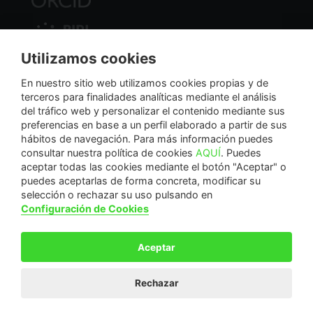
Utilizamos cookies
Nodo Regional
En nuestro sitio web utilizamos cookies propias y de
terceros para finalidades analíticas mediante el análisis
del tráfico web y personalizar el contenido mediante sus
NextGenerationEU
preferencias en base a un perfil elaborado a partir de sus
hábitos de navegación. Para más información puedes
consultar nuestra política de cookies
AQUÍ
. Puedes
aceptar todas las cookies mediante el botón "Aceptar" o
puedes aceptarlas de forma concreta, modificar su
La Fundación Séneca-Agencia de Ciencia y Tecnología de la Región de Murcia es una
selección o rechazar su uso pulsando en
entidad sin ánimo de lucro, bajo forma de fundación del sector público autonómico, inscrita
Configuración de Cookies
con el número 1-15 en el Registro de Fundaciones de la Región de Murcia.
Calle Manresa, 5, Entlo. 30004. Murcia, España | +34 968 222 971 | seneca@fseneca.es
Aceptar
© F SÉNECA 2026
Rechazar