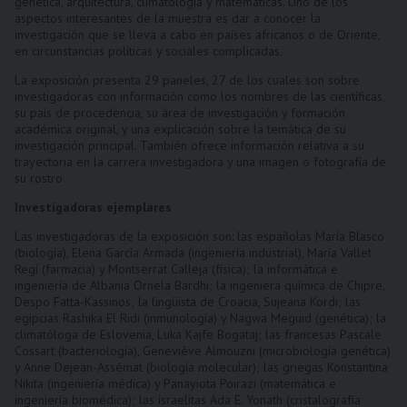
genética, arquitectura, climatología y matemáticas. Uno de los
aspectos interesantes de la muestra es dar a conocer la
investigación que se lleva a cabo en países africanos o de Oriente,
en circunstancias políticas y sociales complicadas.
La exposición presenta 29 paneles, 27 de los cuales son sobre
investigadoras con información como los nombres de las científicas,
su país de procedencia, su área de investigación y formación
académica original, y una explicación sobre la temática de su
investigación principal. También ofrece información relativa a su
trayectoria en la carrera investigadora y una imagen o fotografía de
su rostro.
Investigadoras ejemplares
Las investigadoras de la exposición son: las españolas María Blasco
(biología), Elena García Armada (ingeniería industrial), María Vallet
Regí (farmacia) y Montserrat Calleja (física); la informática e
ingeniería de Albania Ornela Bardhi; la ingeniera química de Chipre,
Despo Fatta-Kassinos; la lingüista de Croacia, Sujeana Kordi; las
egipcias Rashika El Ridi (inmunología) y Nagwa Meguid (genética); la
climatóloga de Eslovenia, Luka Kajfe Bogataj; las francesas Pascale
Cossart (bacteriología), Geneviève Almouzni (microbiología genética)
y Anne Dejean-Assémat (biología molecular); las griegas Konstantina
Nikita (ingeniería médica) y Panayiota Poirazi (matemática e
ingeniería biomédica); las israelitas Ada E. Yonath (cristalografía