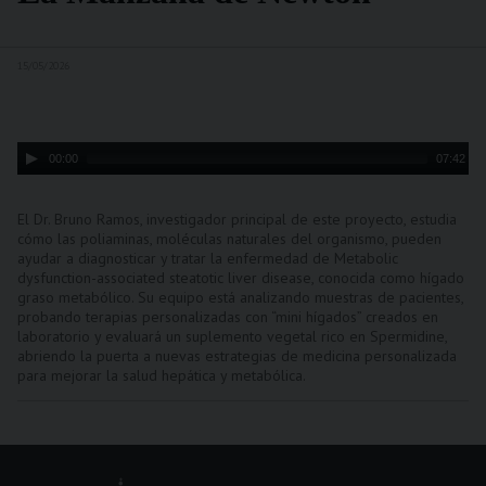
15/05/2026
Audio
00:00
07:42
Player
El Dr.
Bruno Ramos
, investigador principal de este proyecto, estudia
cómo las poliaminas, moléculas naturales del organismo, pueden
ayudar a diagnosticar y tratar la enfermedad de Metabolic
dysfunction-associated steatotic liver disease, conocida como hígado
graso metabólico. Su equipo está analizando muestras de pacientes,
probando terapias personalizadas con “mini hígados” creados en
laboratorio y evaluará un suplemento vegetal rico en Spermidine,
abriendo la puerta a nuevas estrategias de medicina personalizada
para mejorar la salud hepática y metabólica.