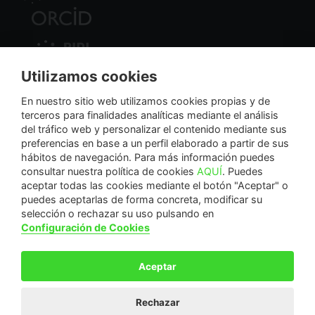
Utilizamos cookies
Nodo Regional
En nuestro sitio web utilizamos cookies propias y de
terceros para finalidades analíticas mediante el análisis
del tráfico web y personalizar el contenido mediante sus
NextGenerationEU
preferencias en base a un perfil elaborado a partir de sus
hábitos de navegación. Para más información puedes
consultar nuestra política de cookies
AQUÍ
. Puedes
aceptar todas las cookies mediante el botón "Aceptar" o
puedes aceptarlas de forma concreta, modificar su
La Fundación Séneca-Agencia de Ciencia y Tecnología de la Región de Murcia es una
selección o rechazar su uso pulsando en
entidad sin ánimo de lucro, bajo forma de fundación del sector público autonómico, inscrita
Configuración de Cookies
con el número 1-15 en el Registro de Fundaciones de la Región de Murcia.
Calle Manresa, 5, Entlo. 30004. Murcia, España | +34 968 222 971 | seneca@fseneca.es
Aceptar
© F SÉNECA 2026
Rechazar