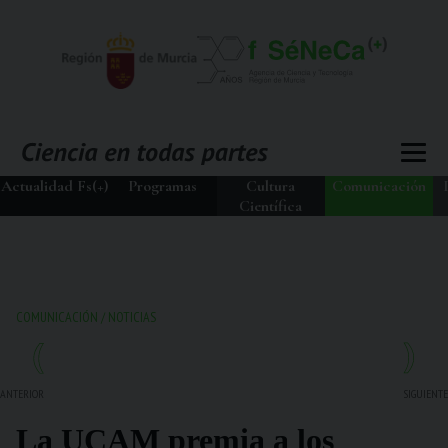
Actualidad Fs(+)
Programas
Cultura
Comunicación
Científica
COMUNICACIÓN
/
NOTICIAS
ANTERIOR
SIGUIENTE
La UCAM premia a los