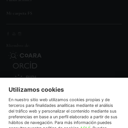
Mi carpeta FS
Miembro de:
Utilizamos cookies
Nodo Regional
En nuestro sitio web utilizamos cookies propias y de
terceros para finalidades analíticas mediante el análisis
del tráfico web y personalizar el contenido mediante sus
NextGenerationEU
preferencias en base a un perfil elaborado a partir de sus
hábitos de navegación. Para más información puedes