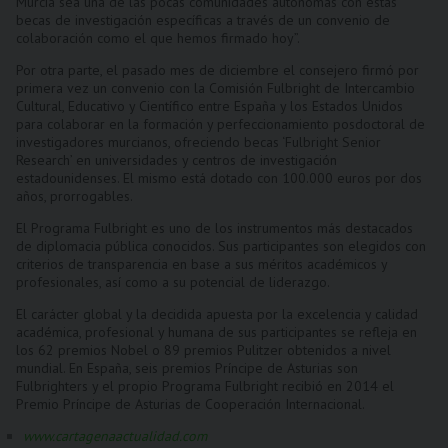
Murcia sea una de las pocas comunidades autónomas con estas
becas de investigación específicas a través de un convenio de
colaboración como el que hemos firmado hoy”.
Por otra parte, el pasado mes de diciembre el consejero firmó por
primera vez un convenio con la Comisión Fulbright de Intercambio
Cultural, Educativo y Científico entre España y los Estados Unidos
para colaborar en la formación y perfeccionamiento posdoctoral de
investigadores murcianos, ofreciendo becas ‘Fulbright Senior
Research’ en universidades y centros de investigación
estadounidenses. El mismo está dotado con 100.000 euros por dos
años, prorrogables.
El Programa Fulbright es uno de los instrumentos más destacados
de diplomacia pública conocidos. Sus participantes son elegidos con
criterios de transparencia en base a sus méritos académicos y
profesionales, así como a su potencial de liderazgo.
El carácter global y la decidida apuesta por la excelencia y calidad
académica, profesional y humana de sus participantes se refleja en
los 62 premios Nobel o 89 premios Pulitzer obtenidos a nivel
mundial. En España, seis premios Príncipe de Asturias son
Fulbrighters y el propio Programa Fulbright recibió en 2014 el
Premio Príncipe de Asturias de Cooperación Internacional.
www.cartagenaactualidad.com