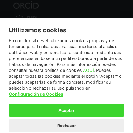
Utilizamos cookies
Nodo Regional
En nuestro sitio web utilizamos cookies propias y de
terceros para finalidades analíticas mediante el análisis
del tráfico web y personalizar el contenido mediante sus
NextGenerationEU
preferencias en base a un perfil elaborado a partir de sus
hábitos de navegación. Para más información puedes
consultar nuestra política de cookies
AQUÍ
. Puedes
aceptar todas las cookies mediante el botón "Aceptar" o
puedes aceptarlas de forma concreta, modificar su
La Fundación Séneca-Agencia de Ciencia y Tecnología de la Región de Murcia es una
selección o rechazar su uso pulsando en
entidad sin ánimo de lucro, bajo forma de fundación del sector público autonómico, inscrita
Configuración de Cookies
con el número 1-15 en el Registro de Fundaciones de la Región de Murcia.
Calle Manresa, 5, Entlo. 30004. Murcia, España | +34 968 222 971 | seneca@fseneca.es
Aceptar
© F SÉNECA 2026
Rechazar