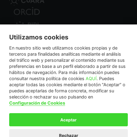
Utilizamos cookies
Nodo Regional
En nuestro sitio web utilizamos cookies propias y de
terceros para finalidades analíticas mediante el análisis
del tráfico web y personalizar el contenido mediante sus
NextGenerationEU
preferencias en base a un perfil elaborado a partir de sus
hábitos de navegación. Para más información puedes
consultar nuestra política de cookies
AQUÍ
. Puedes
aceptar todas las cookies mediante el botón "Aceptar" o
puedes aceptarlas de forma concreta, modificar su
La Fundación Séneca-Agencia de Ciencia y Tecnología de la Región de Murcia es una
selección o rechazar su uso pulsando en
entidad sin ánimo de lucro, bajo forma de fundación del sector público autonómico, inscrita
Configuración de Cookies
con el número 1-15 en el Registro de Fundaciones de la Región de Murcia.
Calle Manresa, 5, Entlo. 30004. Murcia, España | +34 968 222 971 | seneca@fseneca.es
Aceptar
© F SÉNECA 2026
Rechazar