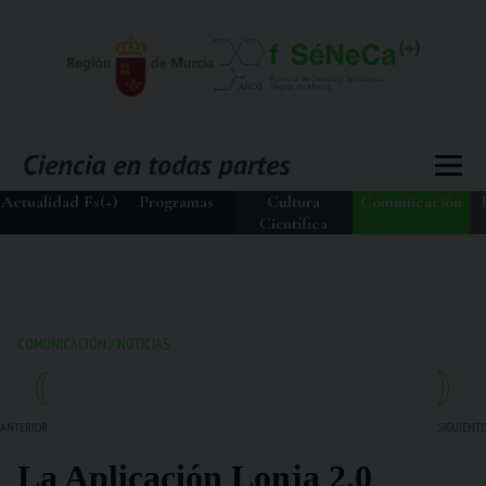
Actualidad Fs(+)
Programas
Cultura
Comunicación
Científica
COMUNICACIÓN
/
NOTICIAS
ANTERIOR
SIGUIENTE
La Aplicación Lonja 2.0