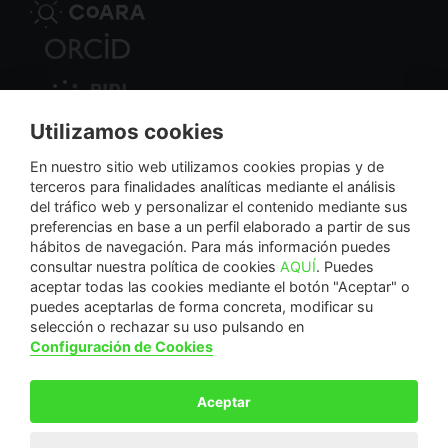
Utilizamos cookies
Nodo Regional
En nuestro sitio web utilizamos cookies propias y de
terceros para finalidades analíticas mediante el análisis
del tráfico web y personalizar el contenido mediante sus
NextGenerationEU
preferencias en base a un perfil elaborado a partir de sus
hábitos de navegación. Para más información puedes
consultar nuestra política de cookies
AQUÍ
. Puedes
aceptar todas las cookies mediante el botón "Aceptar" o
puedes aceptarlas de forma concreta, modificar su
La Fundación Séneca-Agencia de Ciencia y Tecnología de la Región de Murcia es una
selección o rechazar su uso pulsando en
entidad sin ánimo de lucro, bajo forma de fundación del sector público autonómico, inscrita
Configuración de Cookies
con el número 1-15 en el Registro de Fundaciones de la Región de Murcia.
Calle Manresa, 5, Entlo. 30004. Murcia, España | +34 968 222 971 | seneca@fseneca.es
Aceptar
© F SÉNECA 2026