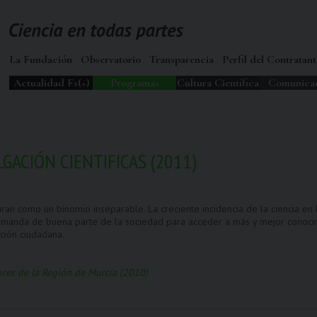
La Fundación
Observatorio
Transparencia
Perfil del Contratant
Actualidad Fs(+)
Programas
Cultura Científica
Comunica
LGACIÓN CIENTIFICAS (2011)
ran como un binomio inseparable. La creciente incidencia de la ciencia en l
emanda de buena parte de la sociedad para acceder a más y mejor conocimie
ación ciudadana.
res de la Región de Murcia (2010)