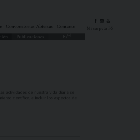
e
Convocatorias Abiertas
Contacto
Mi carpeta FS
(+)
ción
Publicaciones
Fs
as actividades de nuestra vida diaria se
nto científico, e incluir los aspectos de