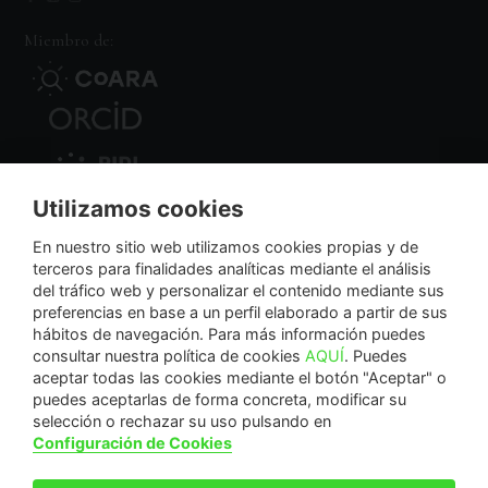
Miembro de:
Utilizamos cookies
Nodo Regional
En nuestro sitio web utilizamos cookies propias y de
terceros para finalidades analíticas mediante el análisis
del tráfico web y personalizar el contenido mediante sus
NextGenerationEU
preferencias en base a un perfil elaborado a partir de sus
hábitos de navegación. Para más información puedes
consultar nuestra política de cookies
AQUÍ
. Puedes
aceptar todas las cookies mediante el botón "Aceptar" o
puedes aceptarlas de forma concreta, modificar su
La Fundación Séneca-Agencia de Ciencia y Tecnología de la Región de Murcia es una
selección o rechazar su uso pulsando en
entidad sin ánimo de lucro, bajo forma de fundación del sector público autonómico, inscrita
Configuración de Cookies
con el número 1-15 en el Registro de Fundaciones de la Región de Murcia.