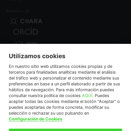
Miembro de:
Utilizamos cookies
Nodo Regional
En nuestro sitio web utilizamos cookies propias y de
terceros para finalidades analíticas mediante el análisis
del tráfico web y personalizar el contenido mediante sus
NextGenerationEU
preferencias en base a un perfil elaborado a partir de sus
hábitos de navegación. Para más información puedes
consultar nuestra política de cookies
AQUÍ
. Puedes
aceptar todas las cookies mediante el botón "Aceptar" o
puedes aceptarlas de forma concreta, modificar su
La Fundación Séneca-Agencia de Ciencia y Tecnología de la Región de Murcia es una
selección o rechazar su uso pulsando en
entidad sin ánimo de lucro, bajo forma de fundación del sector público autonómico, inscrita
Configuración de Cookies
con el número 1-15 en el Registro de Fundaciones de la Región de Murcia.