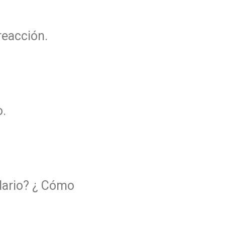
reacción.
o.
dario? ¿ Cómo