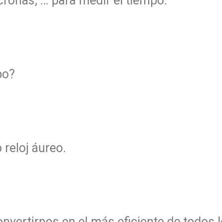
cronas, … para medir el tiempo.
po?
reloj áureo.
onvertirnos en el más eficiente de todos l