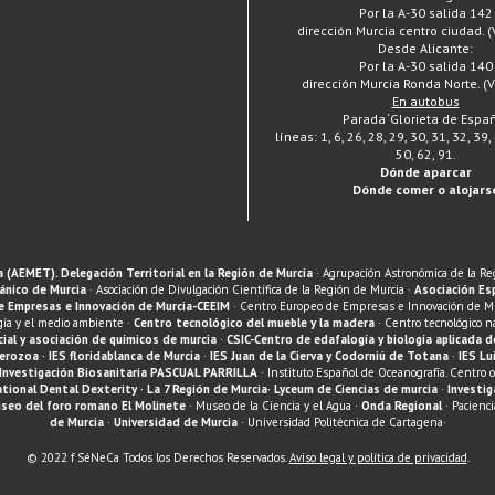
Por la A-30 salida 142
dirección Murcia centro ciudad. 
Desde Alicante:
Por la A-30 salida 140
dirección Murcia Ronda Norte. (
En autobus
Parada ‘Glorieta de Españ
líneas: 1, 6, 26, 28, 29, 30, 31, 32, 39,
50, 62, 91.
Dónde aparcar
Dónde comer o alojars
(AEMET). Delegación Territorial en la Región de Murcia
· Agrupación Astronómica de la Re
ánico de Murcia
· Asociación de Divulgación Científica de la Región de Murcia ·
Asociación Es
e Empresas e Innovación de Murcia-CEEIM
· Centro Europeo de Empresas e Innovación de M
gía y el medio ambiente ·
Centro tecnológico del mueble y la madera
· Centro tecnológico n
cial y asociación de químicos de murcia
·
CSIC-Centro de edafalogía y biología aplicada d
berozoa
·
IES floridablanca de Murcia
·
IES Juan de la Cierva y Codorniú de Totana
·
IES Lu
Investigación Biosanitaria PASCUAL PARRILLA
· Instituto Español de Oceanografía. Centro o
ational Dental Dexterity
· La 7 Región de Murcia·
Lyceum de Ciencias de murcia
·
Investig
seo del foro romano El Molinete
· Museo de la Ciencia y el Agua ·
Onda Regional
· Pacienc
de Murcia
·
Universidad de Murcia
· Universidad Politécnica de Cartagena·
© 2022 f SéNeCa Todos los Derechos Reservados.
Aviso legal y política de privacidad
.