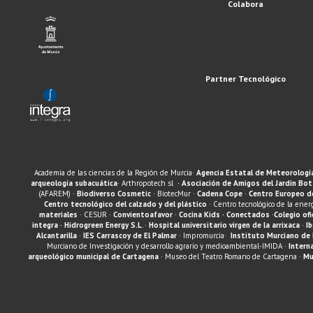
Colabora
Partner Tecnológico
Academia de las ciencias de la Región de Murcia·
Agencia Estatal de Meteorología 
arqueología subacuática
· Arthropotech sl
· Asociación de Amigos del Jardín Bot
(AFAREM) ·
Biodiverso Cosmetic
· BiotecMur ·
Cadena Cope
·
Centro Europeo d
Centro tecnológico del calzado y del plástico
· Centro tecnológico de la ener
materiales
· CESUR ·
Convientoafavor
·
Cocina Kids
· Conectados
·
Colegio ofi
integra
· Hidrogreen Energy S.L
. ·
Hospital universitario virgen de la arrixaca
·
I
Alcantarilla
·
IES Carrascoy de El Palmar
· Impromurcia·
Instituto Murciano de 
Murciano de Investigación y desarrollo agrario y medioambiental-IMIDA ·
Intern
arqueológico municipal de Cartagena
· Museo del Teatro Romano de Cartagena ·
Mu