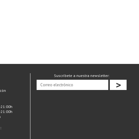
Suscríbete a nuestra newsletter:
>
ecón
-21:00h
-21:00h
h
: