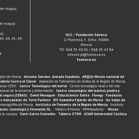
(Ver mapa)
Ver mapa)
a’,
UCC – Fundación Séneca
 41, 44, 45, 49,
C/ Manresa, 5. Entlo. 30004
Murcia
Tlf: 968 35 40 01 / 968 35 43 84
e
infosecyt@fseneca.es
fseneca.es
gión de Murcia ·
Antonio Serrano
·
Armada Española
·
ARQUA-Museo nacional de
pañola Contra el Cáncer
· Asociación de Fabricantes de Áridos de la Región de Murcia
urcia-CEEIC ·
Centro Tecnológico del metal
· Centro tecnológico naval y del mar ·
acional de la conserva y alimentación ·
Centro tecnológico del mármol, piedra y
el segura (CEBAS)
·
David Meseguer
·
EducaCiencia·
Emite
·
Flowgy
·
Fundación
is manzanares de Torre Pacheco
·
IES Saavedra Fajardo de Murcia
·
Ies Sanje de
ceanográfico de Murcia ·
Instituto de Fomento de la Región de Murcia
· Instituto
ación, tecnología y formación SL
·
Makers of Murcia · MMMacademy ·
Museo
ia la nuestra·
Santi García Cremades
· Talento STEM
·
UCAM Universidad Católica