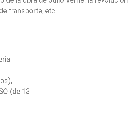
de la obra de Julio Verne: la revolución 
de transporte, etc.
eria
ños),
ESO (de 13