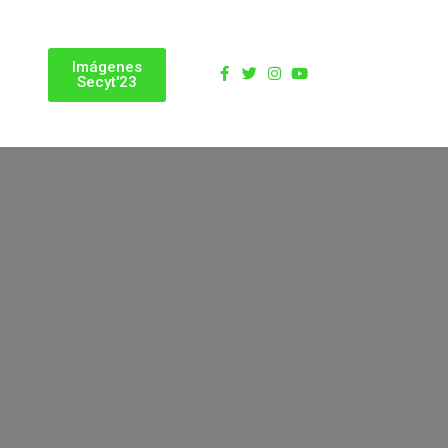
Imágenes
Secyt'23