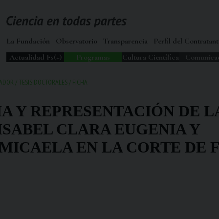
La Fundación
Observatorio
Transparencia
Perfil del Contratant
Actualidad Fs(+)
Programas
Cultura Científica
Comunica
GADOR
/
TESIS DOCTORALES
/
FICHA
A Y REPRESENTACIÓN DE L
ISABEL CLARA EUGENIA Y
MICAELA EN LA CORTE DE 