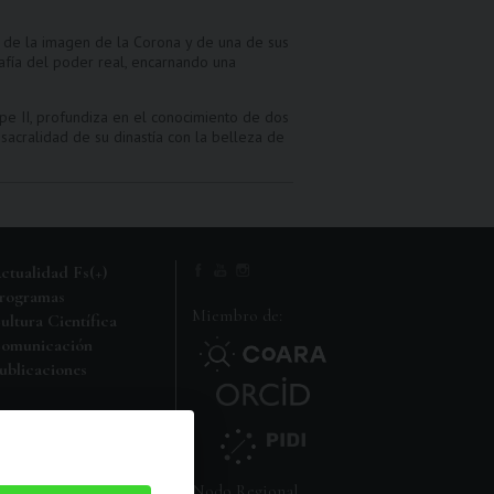
s de la imagen de la Corona y de una de sus
rafía del poder real, encarnando una
ipe II, profundiza en el conocimiento de dos
 sacralidad de su dinastía con la belleza de
ctualidad Fs(+)
rogramas
Miembro de:
ultura Científica
omunicación
ublicaciones
i carpeta FS
Nodo Regional