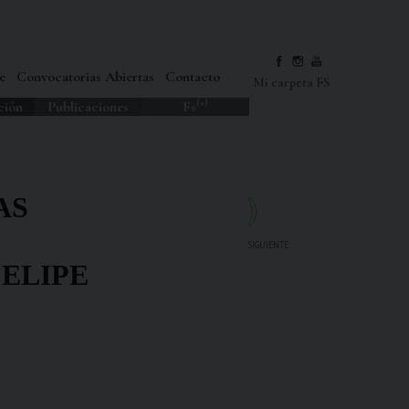
e
Convocatorias Abiertas
Contacto
Mi carpeta FS
(+)
ción
Publicaciones
Fs
AS
SIGUIENTE
FELIPE