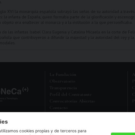
n.
siglo XVI la monarquía española subrayó las señas de su autoridad a travé
s: la infanta de España, quien formaba parte de la glorificación y escenog
 objeto era enaltecer al monarca y a la institución a la que personificaba.
 de las infantas Isabel Clara Eugenia y Catalina Micaela en la corte de Fel
añola que contribuyeron a difundir la majestad y la autoridad del rey y la
 modales.
La Fundación
A
Observatorio
P
Transparencia
C
Perfil del Contratante
C
Convocatorias Abiertas
P
Contacto
M
Política de Protección de Datos
ies
a entidad sin ánimo de lucro,
utilizamos cookies propias y de terceros para
5 en el Registro de Fundaciones