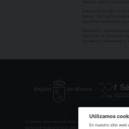
respeto, virtud y admiració
Consciente de ello, en el 
figuras más representativa
apariencia majestuosa, cuyo
Apariencia y representación
figuras de la monarquía esp
sus atavíos, ornamentos y
Utilizamos cook
La Fundación Séneca-Agencia de Ciencia y Tecnología de la Región de Murcia es un
En nuestro sitio web 
bajo forma de fundación del sector público autonómico, inscrita con el número 1-1