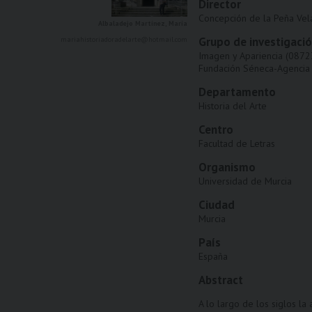
Director
Concepción de la Peña Vel
Albaladejo Martínez, María
Grupo de investigaci
mariahistoriadoradelarte@hotmail.com
Imagen y Apariencia (0872
Fundación Séneca-Agencia 
Departamento
Historia del Arte
Centro
Facultad de Letras
Organismo
Universidad de Murcia
Ciudad
Murcia
País
España
Abstract
A lo largo de los siglos la