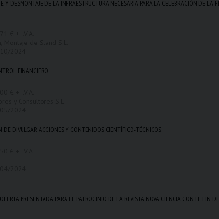
E Y DESMONTAJE DE LA INFRAESTRUCTURA NECESARIA PARA LA CELEBRACIÓN DE LA FE
71 € + I.V.A.
n, Montaje de Stand S.L.
/10/2024
ONTROL FINANCIERO
00 € + I.V.A.
ores y Consultores S.L.
/05/2024
N DE DIVULGAR ACCIONES Y CONTENIDOS CIENTÍFICO-TÉCNICOS.
50 € + I.V.A.
/04/2024
FERTA PRESENTADA PARA EL PATROCINIO DE LA REVISTA NOVA CIENCIA CON EL FIN D