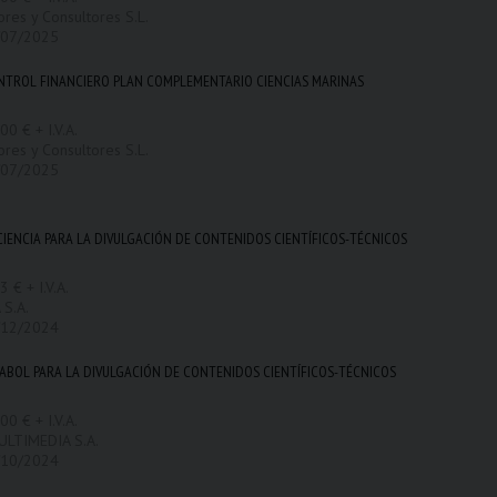
ores y Consultores S.L.
/07/2025
ONTROL FINANCIERO PLAN COMPLEMENTARIO CIENCIAS MARINAS
00 € + I.V.A.
ores y Consultores S.L.
/07/2025
CIENCIA PARA LA DIVULGACIÓN DE CONTENIDOS CIENTÍFICOS-TÉCNICOS
 € + I.V.A.
 S.A.
/12/2024
ABOL PARA LA DIVULGACIÓN DE CONTENIDOS CIENTÍFICOS-TÉCNICOS
00 € + I.V.A.
ULTIMEDIA S.A.
/10/2024