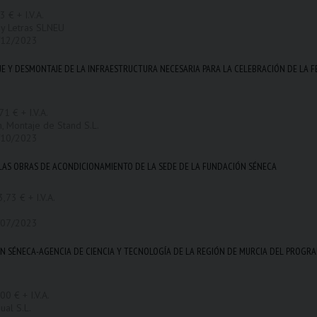
 € + I.V.A.
z y Letras SLNEU
/12/2023
E Y DESMONTAJE DE LA INFRAESTRUCTURA NECESARIA PARA LA CELEBRACIÓN DE LA FE
1 € + I.V.A.
n, Montaje de Stand S.L.
/10/2023
LAS OBRAS DE ACONDICIONAMIENTO DE LA SEDE DE LA FUNDACIÓN SÉNECA
,73 € + I.V.A.
.
/07/2023
N SÉNECA-AGENCIA DE CIENCIA Y TECNOLOGÍA DE LA REGIÓN DE MURCIA DEL PROGRA
00 € + I.V.A.
ual S.L.