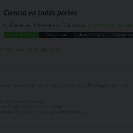
La Fundación
Observatorio
Transparencia
Perfil del Contratant
Actualidad Fs(+)
Programas
Cultura Científica
Comunica
TACIONES
/
ANUNCIOS DE ADJUDICACIÓN
ndación Séneca-Agencia de Ciencia y Tecnología de la Región de Murcia
no: http://www.fseneca.es
esa, 5, Entlo. 30004. Murcia, España
ntratante: +34 968 222 971 | seneca@fseneca.es