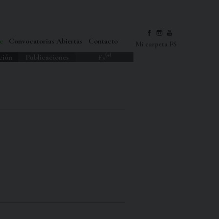
e
Convocatorias Abiertas
Contacto
Mi carpeta FS
(+)
ción
Publicaciones
Fs