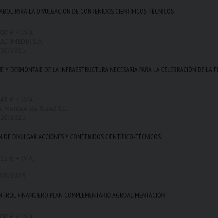
ABOL PARA LA DIVULGACIÓN DE CONTENIDOS CIENTÍFICOS-TÉCNICOS
00 € + I.V.A.
ULTIMEDIA S.A.
/10/2025
E Y DESMONTAJE DE LA INFRAESTRUCTURA NECESARIA PARA LA CELEBRACIÓN DE LA FE
43 € + I.V.A.
n, Montaje de Stand S.L.
/10/2025
N DE DIVULGAR ACCIONES Y CONTENIDOS CIENTÍFICO-TÉCNICOS.
15 € + I.V.A.
/09/2025
CONTROL FINANCIERO PLAN COMPLEMENTARIO AGROALIMENTACIÓN
00 € + I.V.A.