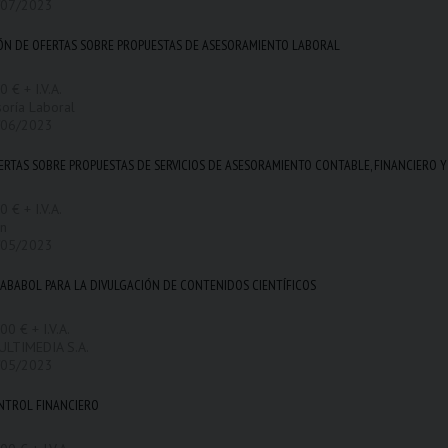
/07/2023
ÓN DE OFERTAS SOBRE PROPUESTAS DE ASESORAMIENTO LABORAL
 € + I.V.A.
soría Laboral
/06/2023
RTAS SOBRE PROPUESTAS DE SERVICIOS DE ASESORAMIENTO CONTABLE, FINANCIERO Y
 € + I.V.A.
on
/05/2023
ABABOL PARA LA DIVULGACIÓN DE CONTENIDOS CIENTÍFICOS
00 € + I.V.A.
ULTIMEDIA S.A.
/05/2023
ONTROL FINANCIERO