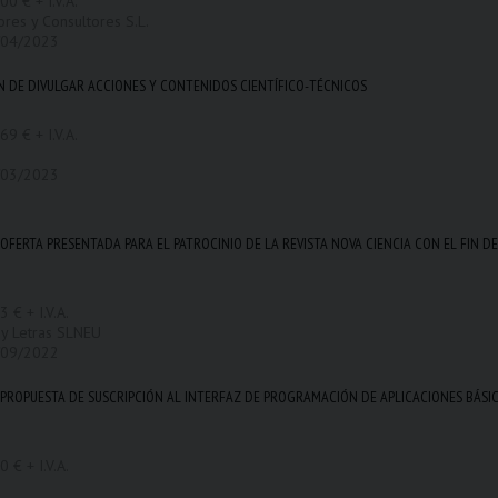
00 € + I.V.A.
ores y Consultores S.L.
/04/2023
N DE DIVULGAR ACCIONES Y CONTENIDOS CIENTÍFICO-TÉCNICOS
69 € + I.V.A.
/03/2023
FERTA PRESENTADA PARA EL PATROCINIO DE LA REVISTA NOVA CIENCIA CON EL FIN D
 € + I.V.A.
z y Letras SLNEU
/09/2022
PROPUESTA DE SUSCRIPCIÓN AL INTERFAZ DE PROGRAMACIÓN DE APLICACIONES BÁSI
 € + I.V.A.