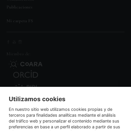
Publicaciones
Mi carpeta FS
Miembro de:
Utilizamos cookies
Nodo Regional
En nuestro sitio web utilizamos cookies propias y de
terceros para finalidades analíticas mediante el análisis
del tráfico web y personalizar el contenido mediante sus
NextGenerationEU
preferencias en base a un perfil elaborado a partir de sus