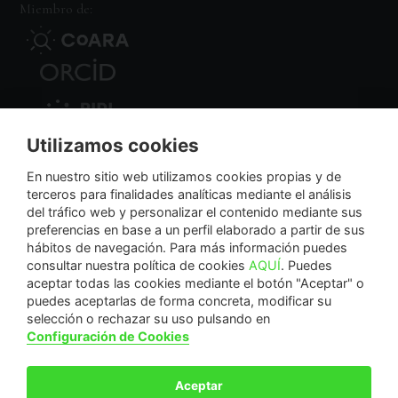
Miembro de:
Utilizamos cookies
Nodo Regional
En nuestro sitio web utilizamos cookies propias y de
terceros para finalidades analíticas mediante el análisis
del tráfico web y personalizar el contenido mediante sus
NextGenerationEU
preferencias en base a un perfil elaborado a partir de sus
hábitos de navegación. Para más información puedes
consultar nuestra política de cookies
AQUÍ
. Puedes
aceptar todas las cookies mediante el botón "Aceptar" o
puedes aceptarlas de forma concreta, modificar su
La Fundación Séneca-Agencia de Ciencia y Tecnología de la Región de Murcia es una
selección o rechazar su uso pulsando en
entidad sin ánimo de lucro, bajo forma de fundación del sector público autonómico, inscrita
Configuración de Cookies
con el número 1-15 en el Registro de Fundaciones de la Región de Murcia.
Calle Manresa, 5, Entlo. 30004. Murcia, España | +34 968 222 971 | seneca@fseneca.es
Aceptar