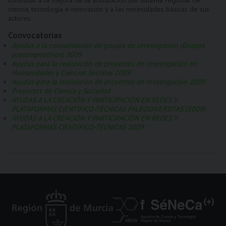
contribuir a la mejora de la articulación del sistema regional de
ciencia, tecnología e innovación y a las necesidades básicas de sus
actores.
Convocatorias
Ayudas a la consolidación de grupos de investigación (Grupos
precompetitivos) 2009
Ayudas para la realización de proyectos de investigación en
Humanidades y Ciencias Sociales 2009
Ayudas para la realización de proyectos de investigación 2009
Proyectos de Ciencia y Sociedad
AYUDAS A LA CREACIÓN Y PARTICIPACIÓN EN REDES Y
PLATAFORMAS CIENTÍFICO-TÉCNICAS PALEODIVERSITAS (2009)
AYUDAS A LA CREACIÓN Y PARTICIPACIÓN EN REDES Y
PLATAFORMAS CIENTÍFICO-TÉCNICAS 2009