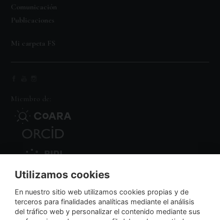
Comunicación
Publicaciones
Mi carpeta FS
Miembro de:
Utilizamos cookies
Nodo Regional
En nuestro sitio web utilizamos cookies propias y de
terceros para finalidades analíticas mediante el análisis
del tráfico web y personalizar el contenido mediante sus
NextGenerationEU