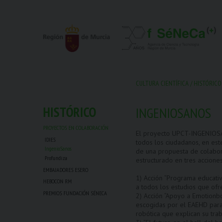
CULTURA CIENTÍFICA
/
HISTÓRICO
HISTÓRICO
INGENIOSANOS
PROYECTOS EN COLABORACIÓN
El proyecto UPCT-INGENIOSAN
IDIES
todos los ciudadanos, en est
IngenioSanos
de una propuesta de colabora
Profundiza
estructurado en tres acciones
EMBAJADORES ESERO
1) Acción “Programa educativ
HEBOCON RM
a todos los estudios que ofr
PREMIOS FUNDACIÓN SÉNECA
2) Acción “Apoyo a Emotionbo
escogidas por el EAEHD para 
robótica que explican su trab