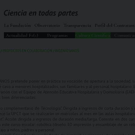
La Fundación
Observatorio
Transparencia
Perfil del Contratant
Actualidad Fs(+)
Programas
Cultura Científica
Comunica
/
PROYECTOS EN COLABORACIÓN
/
INGENIOSANOS
OS pretende poner en práctica su vocación de apertura a la sociedad, sal
e caso a menores hospitalizados, sus familiares y al personal hospitalar
ción con el Equipo de Atención Educativa Hospitalaria y Domiciliaria (EAEH
 bien diferenciadas:
o complementario de Tecnología”. Dirigida a ingresos de corta duración y c
ece la UPCT que se realizarán un miércoles al mes en las aulas hospitalari
t”. Acción dirigida a ingresos de duración media/larga. Consiste en dos cur
este curso escolar: robótica (diseño 3D impresión y ensamblaje de un rob
ajo a niños, padres y personal.