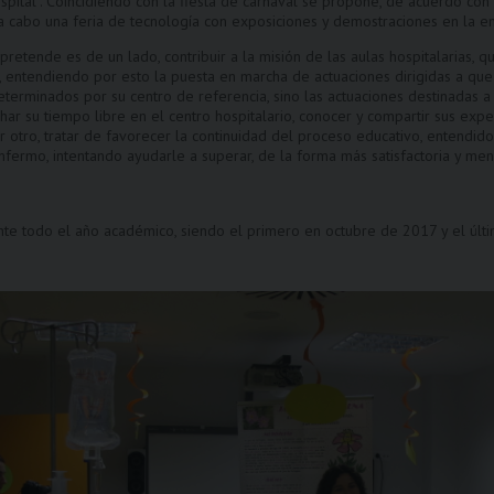
hospital”. Coincidiendo con la fiesta de carnaval se propone, de acuerdo co
 a cabo una feria de tecnología con exposiciones y demostraciones en la ent
 pretende es de un lado, contribuir a la misión de las aulas hospitalarias,
, entendiendo por esto la puesta en marcha de actuaciones dirigidas a que 
rminados por su centro de referencia, sino las actuaciones destinadas a s
har su tiempo libre en el centro hospitalario, conocer y compartir sus expe
 por otro, tratar de favorecer la continuidad del proceso educativo, entend
enfermo, intentando ayudarle a superar, de la forma más satisfactoria y me
ante todo el año académico, siendo el primero en octubre de 2017 y el últ