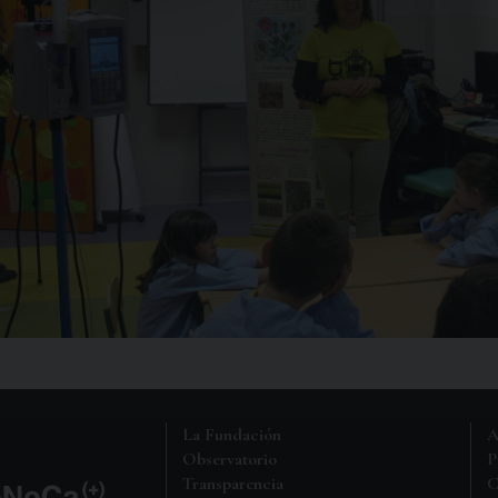
La Fundación
A
Observatorio
P
Transparencia
C