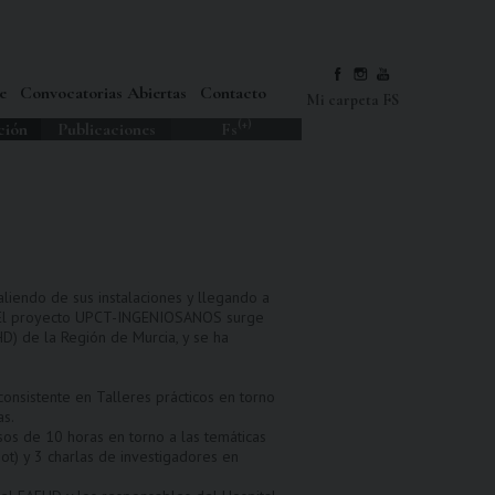
e
Convocatorias Abiertas
Contacto
Mi carpeta FS
(+)
ción
Publicaciones
Fs
iendo de sus instalaciones y llegando a
io. El proyecto UPCT-INGENIOSANOS surge
D) de la Región de Murcia, y se ha
onsistente en Talleres prácticos en torno
as.
sos de 10 horas en torno a las temáticas
ot) y 3 charlas de investigadores en