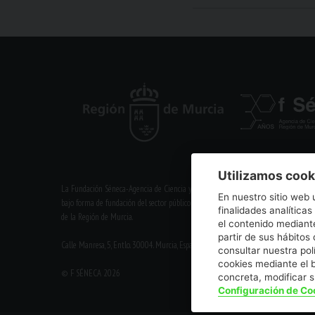
Utilizamos cook
La Fundación Séneca-Agencia de Ciencia y Tecnología de la Región de Murcia es un
En nuestro sitio web 
bajo forma de fundación del sector público autonómico, inscrita con el número 1-1
finalidades analíticas
de la Región de Murcia.
el contenido mediante
partir de sus hábito
Calle Manresa, 5, Entlo. 30004. Murcia, España | +34 968 222 971 | seneca@fsenec
consultar nuestra pol
cookies mediante el 
© F SÉNECA 2026
concreta, modificar 
Configuración de Co