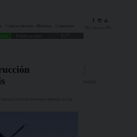
e
Convocatorias Abiertas
Contacto
Mi carpeta FS
(+)
ción
Publicaciones
Fs
rucción
is
SIGUIENTE
ón Séneca Dolores Moreno ahonda en las