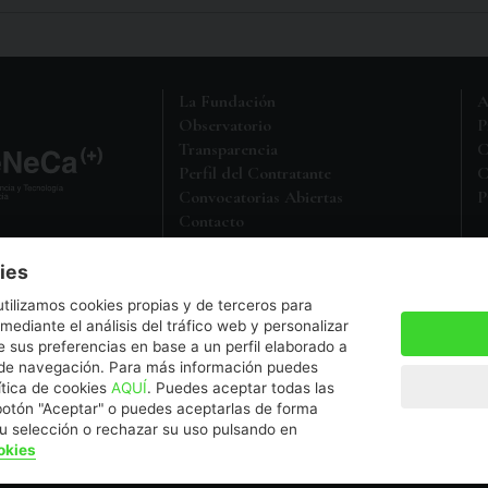
La Fundación
A
Observatorio
P
Transparencia
C
Perfil del Contratante
C
Convocatorias Abiertas
P
Contacto
M
Política de Protección de Datos
ies
a entidad sin ánimo de lucro,
utilizamos cookies propias y de terceros para
5 en el Registro de Fundaciones
 mediante el análisis del tráfico web y personalizar
 sus preferencias en base a un perfil elaborado a
s de navegación. Para más información puedes
a.es
ítica de cookies
AQUÍ
. Puedes aceptar todas las
botón "Aceptar" o puedes aceptarlas de forma
su selección o rechazar su uso pulsando en
okies