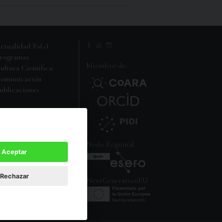
ctualidad Fs(+)
rogramas
Miembro de:
ultura Científica
omunicación
ublicaciones
i carpeta FS
Nodo Regional
Aceptar
Rechazar
NextGenerationEU